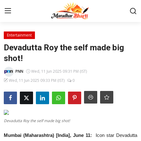
Login
Register
Entertainment
Devadutta Roy the self made big
Home
shot!
Contact
PNN
Wed, 11 Jun 2025 09:31 PM (IST)
Wed, 11 Jun 2025 09:33 PM (IST)
0
About
India
Rajasthan
Devadutta Roy the self made big shot!
Business
Mumbai (Maharashtra) [India], June 11:
Icon star Devadutta