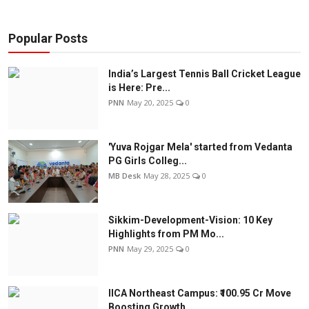
Popular Posts
India’s Largest Tennis Ball Cricket League
is Here: Pre...
PNN
May 20, 2025
0
'Yuva Rojgar Mela' started from Vedanta
PG Girls Colleg...
MB Desk
May 28, 2025
0
Sikkim-Development-Vision: 10 Key
Highlights from PM Mo...
PNN
May 29, 2025
0
IICA Northeast Campus: ₹100.95 Cr Move
Boosting Growth