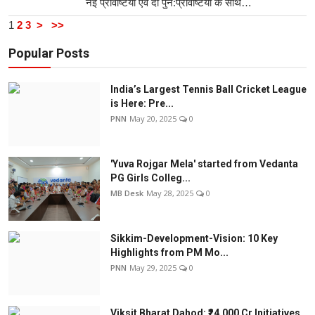
नई प्रविष्टियों एवं दो पुन:प्रविष्टियों के साथ…
1
2
3
>
>>
Popular Posts
India’s Largest Tennis Ball Cricket League
is Here: Pre...
PNN
May 20, 2025
0
'Yuva Rojgar Mela' started from Vedanta
PG Girls Colleg...
MB Desk
May 28, 2025
0
Sikkim-Development-Vision: 10 Key
Highlights from PM Mo...
PNN
May 29, 2025
0
Viksit Bharat Dahod: ₹24,000 Cr Initiatives