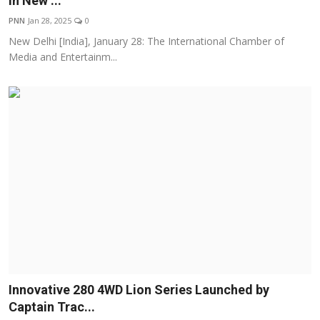
in New ...
Entertainment
PNN
Jan 28, 2025
0
New Delhi [India], January 28: The International Chamber of
Lifestyle
Media and Entertainm...
Sports
Others
Innovative 280 4WD Lion Series Launched by
Captain Trac...