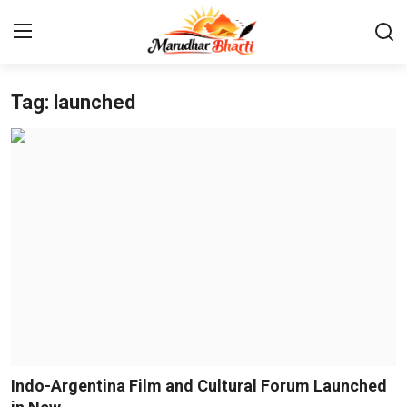
Tag: launched
Login
Register
Home
Contact
About
India
Rajasthan
Business
Indo-Argentina Film and Cultural Forum Launched