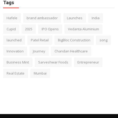
Tags
Hafele
brand ambassador
Launches
India
Cupid
2025
IPO Opens
Vedanta Aluminium
launched
Patel Retail
BigBloc Construction
song
Innovation
Journey
Chandan Healthcare
Business Mint
Sarveshwar Foods
Entrepreneur
Real Estate
Mumbai