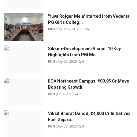
'Yuva Rojgar Mela' started from Vedanta
PG Girls Colleg...
MB Desk
May 28, 2025
0
Sikkim-Development-Vision: 10 Key
Highlights from PM Mo...
PNN
May 29, 2025
0
IICA Northeast Campus: ₹100.95 Cr Move
Boosting Growth
PNN
Jun 3, 2025
0
Viksit Bharat Dahod: ₹24,000 Cr Initiatives
Fuel Gujara...
PNN
May 27, 2025
0