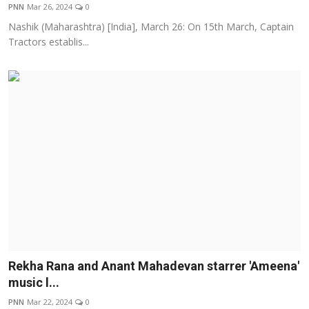
PNN
Mar 26, 2024
0
Nashik (Maharashtra) [India], March 26: On 15th March, Captain
Tractors establis...
Rekha Rana and Anant Mahadevan starrer 'Ameena'
music l...
PNN
Mar 22, 2024
0