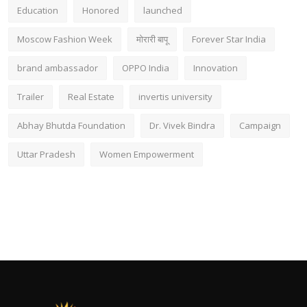
Education
Honored
launched
Moscow Fashion Week
मोरारी बापू
Forever Star India
brand ambassador
OPPO India
Innovation
Trailer
Real Estate
invertis university
Abhay Bhutda Foundation
Dr. Vivek Bindra
Campaign
Uttar Pradesh
Women Empowerment