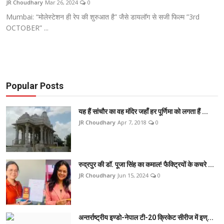
JR Choudhary
Mar 26, 2024
0
टेक
Mumbai: “मोलेस्टेशन ही रेप की शुरुआत है” जैसे डायलॉग से सजी फिल्म ”3rd
OCTOBER” ...
ऑटो
लाइफस्टाइल
खेल
Popular Posts
विशेष
यह हैं सांचौर का वह मंदिर जहाँ हर पूर्णिमा को लगता हैं ...
JR Choudhary
Apr 7, 2018
0
रुद्रपुर की डॉ. पूजा सिंह का कमाल! फैक्ट्रियों के कचरे ...
JR Choudhary
Jun 15, 2024
0
अन्तर्राष्ट्रीय इण्डो-नेपाल टी-20 क्रिकेट सीरीज में इण्...