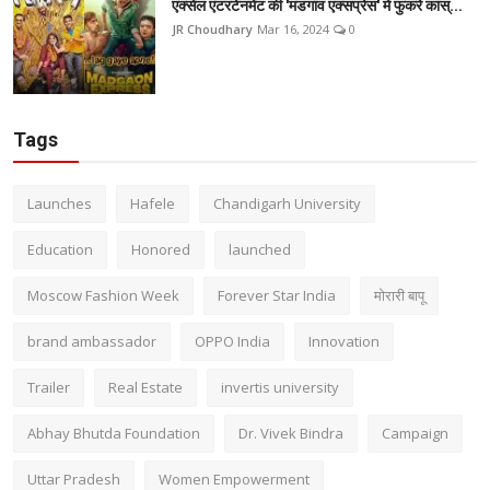
एक्सेल एंटरटेनमेंट की 'मडगांव एक्सप्रेस' में फुकरे कास्...
JR Choudhary
Mar 16, 2024
0
Tags
Launches
Hafele
Chandigarh University
Education
Honored
launched
Moscow Fashion Week
Forever Star India
मोरारी बापू
brand ambassador
OPPO India
Innovation
Trailer
Real Estate
invertis university
Abhay Bhutda Foundation
Dr. Vivek Bindra
Campaign
Uttar Pradesh
Women Empowerment