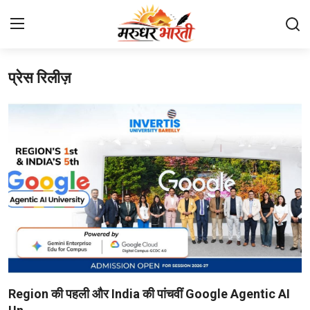
प्रेस रिलीज़
Home
संपर्क करें
हमारे बारे में
देश
राजस्थान
बिजनेस
मनोरंजन
Region की पहली और India की पांचवीं Google Agentic AI