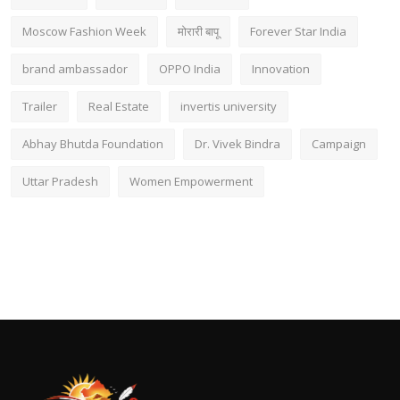
Moscow Fashion Week
मोरारी बापू
Forever Star India
brand ambassador
OPPO India
Innovation
Trailer
Real Estate
invertis university
Abhay Bhutda Foundation
Dr. Vivek Bindra
Campaign
Uttar Pradesh
Women Empowerment