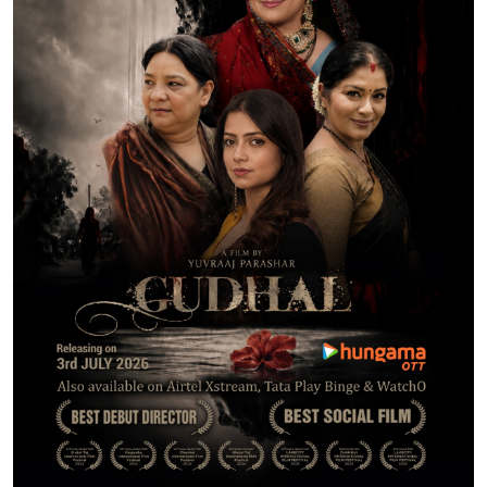
टेक
ऑटो
लाइफस्टाइल
खेल
विशेष