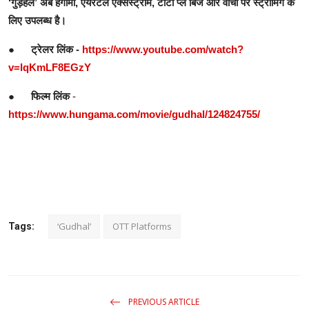
‘
गुड़हल
’
अब
हंगामा
,
एयरटेल
एक्सस्ट्रीम
,
टाटा
प्ले
बिंज
और
वॉचो
पर
स्ट्रीमिंग
के
लिए
उपलब्ध
है।
●
ट्रेलर
लिंक
-
https://www.youtube.com/watch?
v=IqKmLF8EGzY
●
फिल्म
लिंक
-
https://www.hungama.com/movie/gudhal/124824755/
‘Gudhal’
OTT Platforms
Tags:
PREVIOUS ARTICLE