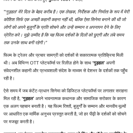
”‘
गुड़हल
’
मेरे
दिल
के
बेहद
करीब
है।
एक
लेखक
,
निर्देशक
और
निर्माता
के
रूप
में
मेरी
कोशिश
सिर्फ
एक
अच्छी
कहानी
कहना
नहीं
थी
,
बल्कि
ऐसा
सिनेमा
बनाने
की
थी
जो
लोगों
को
अपने
बुज़ुर्गों
के
प्रति
सोचने
और
उन्हें
सम्मान
व
अपनापन
देने
के
लिए
प्रेरित
करे।
मुझे
उम्मीद
है
कि
यह
फिल्म
दर्शकों
के
दिलों
को
छुएगी
और
लंबे
समय
तक
उनके
साथ
बनी
रहेगी।
”
फिल्म
के
ट्रेलर
और
प्रचार
सामग्री
को
दर्शकों
से
सकारात्मक
प्रतिक्रिया
मिली
थी।
अब
विभिन्न
OTT
प्लेटफॉर्म्स
पर
रिलीज़
होने
के
साथ
‘
गुड़हल
’
अपनी
संवेदनशील
कहानी
और
प्रभावशाली
संदेश
के
माध्यम
से
देशभर
के
दर्शकों
तक
पहुँच
रही
है।
ऐसे
समय
में
जब
कंटेंट
-
प्रधान
सिनेमा
को
डिजिटल
प्लेटफॉर्म्स
पर
लगातार
सराहना
मिल
रही
है
,
‘
गुड़हल
’
अपने
भावनात्मक
कथानक
और
सामाजिक
सरोकार
के
कारण
एक
अलग
पहचान
बनाती
है।
यह
फिल्म
रिश्तों
,
बुज़ुर्गों
के
सम्मान
और
मानवीय
मूल्यों
पर
आधारित
एक
मार्मिक
अनुभव
प्रस्तुत
करती
है
,
जो
हर
पीढ़ी
के
दर्शकों
को
सोचने
पर
मजबूर
करती
है।