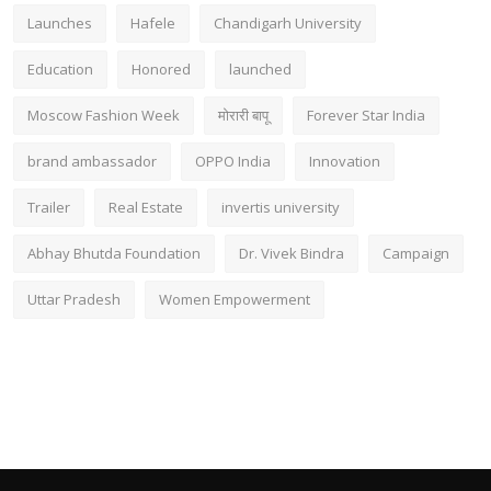
Launches
Hafele
Chandigarh University
Education
Honored
launched
Moscow Fashion Week
मोरारी बापू
Forever Star India
brand ambassador
OPPO India
Innovation
Trailer
Real Estate
invertis university
Abhay Bhutda Foundation
Dr. Vivek Bindra
Campaign
Uttar Pradesh
Women Empowerment