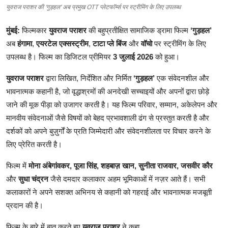
युवराज पराशर की ‘गुड़हल’ अब प्रमुख OTT प्लेटफॉर्म्स पर स्ट्रीमिंग के लिए उपलब्ध
मुंबई
:
फिल्मकार
युवराज
पराशर
की
बहुप्रतीक्षित
सामाजिक
ड्रामा
फिल्म
‘
गुड़हल
’
अब
हंगामा
,
एयरटेल
एक्सस्ट्रीम
,
टाटा
प्ले
बिंज
और
वॉचो
पर
स्ट्रीमिंग
के
लिए
उपलब्ध
है।
फिल्म
का
डिजिटल
प्रीमियर
3
जुलाई
2026
को
हुआ।
युवराज
पराशर
द्वारा
लिखित
,
निर्देशित
और
निर्मित
‘
गुड़हल
’
एक
संवेदनशील
और
भावनात्मक
कहानी
है
,
जो
वृद्धाश्रमों
की
अनदेखी
सच्चाइयों
और
अपनों
द्वारा
छोड़े
जाने
की
मूक
पीड़ा
को
उजागर
करती
है।
यह
फिल्म
परिवार
,
सम्मान
,
अकेलेपन
और
मानवीय
संवेदनाओं
जैसे
विषयों
को
बेहद
प्रभावशाली
ढंग
से
प्रस्तुत
करती
है
और
दर्शकों
को
अपने
बुज़ुर्गों
के
प्रति
जिम्मेदारी
और
संवेदनशीलता
पर
विचार
करने
के
लिए
प्रेरित
करती
है।
फिल्म
में
मोना
अंबेगांवकर
,
पूजा
सिंह
,
शहबाज़
खान
,
सुनीता
राजवार
,
जसवीर
कौर
और
सुधा
चंद्रन
जैसे
दमदार
कलाकार
अहम
भूमिकाओं
में
नज़र
आते
हैं।
सभी
कलाकारों
ने
अपने
सशक्त
अभिनय
से
कहानी
को
गहराई
और
भावनात्मक
मजबूती
प्रदान
की
है।
फिल्म
के
बारे
में
बात
करते
हुए
युवराज
पराशर
ने
कहा
,