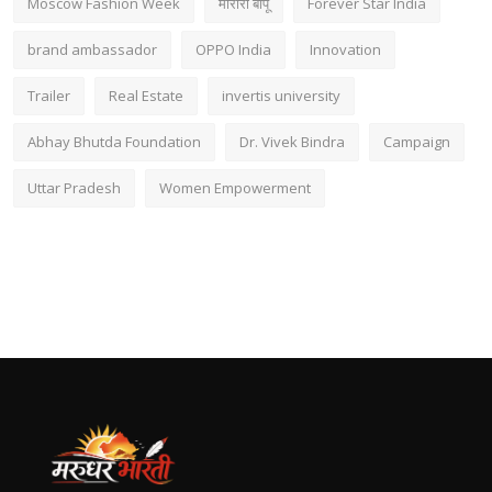
Moscow Fashion Week
मोरारी बापू
Forever Star India
brand ambassador
OPPO India
Innovation
Trailer
Real Estate
invertis university
Abhay Bhutda Foundation
Dr. Vivek Bindra
Campaign
Uttar Pradesh
Women Empowerment