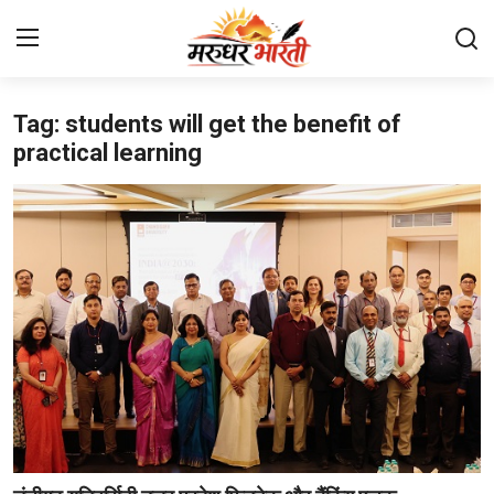
Tag: students will get the benefit of
Home
practical learning
संपर्क करें
हमारे बारे में
देश
राजस्थान
बिजनेस
मनोरंजन