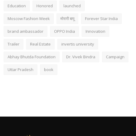
Education
Honored
launched
Moscow Fashion Week
मोरारी बापू
Forever Star India
brand ambassador
OPPO India
Innovation
Trailer
Real Estate
invertis university
Abhay Bhutda Foundation
Dr. Vivek Bindra
Campaign
Uttar Pradesh
book