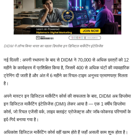
टेक
ऑटो
लाइफस्टाइल
DIDM ने लॉन्च किया भारत का पहला डिप्लोमा इन डिजिटल मार्केटिंग इंटेलिजेंस
खेल
नई
दिल्ली
:
अपनी
स्थापना
के
बाद
से
DIDM
ने
70,000
से
अधिक
छात्रों
को
12
विशेष
महीने
के
कार्यक्रम
में
प्रशिक्षित
किया
है
,
जिसमें
400
से
अधिक
घंटों
की
व्यावहारिक
ट्रेनिंग
दी
जाती
है
और
अंत
में
6
महीने
का
रियल
-
टाइम
अनुभव
प्रमाणपत्र
मिलता
है।
अपने
मास्टर
इन
डिजिटल
मार्केटिंग
कोर्स
की
सफलता
के
बाद
, DIDM
अब
डिप्लोमा
इन
डिजिटल
मार्केटिंग
इंटेलिजेंस
(DMI)
लेकर
आया
है
—
एक
1
वर्षीय
डिप्लोमा
कोर्स
,
जो
रियल
एजेंसी
वर्क
,
लाइव
क्लाइंट
प्रोजेक्ट्स
और
जॉब
-
फोकस्ड
परिणामों
के
इर्द
-
गिर्द
बनाया
गया
है।
अधिकांश
डिजिटल
मार्केटिंग
कोर्स
वहीं
खत्म
होते
हैं
जहाँ
असली
काम
शुरू
होता
है।