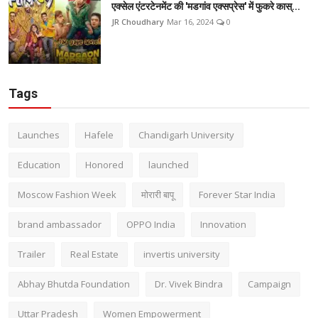
एक्सेल एंटरटेनमेंट की 'मडगांव एक्सप्रेस' में फुकरे कास्...
JR Choudhary
Mar 16, 2024
0
Tags
Launches
Hafele
Chandigarh University
Education
Honored
launched
Moscow Fashion Week
मोरारी बापू
Forever Star India
brand ambassador
OPPO India
Innovation
Trailer
Real Estate
invertis university
Abhay Bhutda Foundation
Dr. Vivek Bindra
Campaign
Uttar Pradesh
Women Empowerment