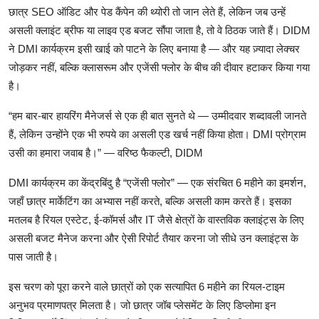
छात्र
SEO
ऑडिट
और
पेड
कैंपेन
की
थ्योरी
तो
जान
लेते
हैं
,
लेकिन
जब
उन्हें
असली
क्लाइंट
ब्रीफ
या
लाइव
एड
बजट
सौंपा
जाता
है
,
तो
वे
ठिठक
जाते
हैं।
DIDM
ने
DMI
कार्यक्रम
इसी
खाई
को
पाटने
के
लिए
बनाया
है
—
और
यह
ज़्यादा
लेक्चर
जोड़कर
नहीं
,
बल्कि
क्लासरूम
और
एजेंसी
फ्लोर
के
बीच
की
दीवार
हटाकर
किया
गया
है।
“
हम
बार
-
बार
हायरिंग
मैनेजर्स
से
एक
ही
बात
सुनते
थे
—
उम्मीदवार
शब्दावली
जानते
हैं
,
लेकिन
उन्होंने
एक
भी
रुपये
का
असली
एड
खर्च
नहीं
किया
होता।
DMI
प्रोग्राम
उसी
का
हमारा
जवाब
है।
” —
वरिष्ठ
फैकल्टी
, DIDM
DMI
कार्यक्रम
का
केंद्रबिंदु
है
“
एजेंसी
फ्लोर
” —
एक
संरचित
6
महीने
का
इमर्शन
,
जहाँ
छात्र
मार्केटिंग
का
अभ्यास
नहीं
करते
,
बल्कि
असली
काम
करते
हैं।
इसका
मतलब
है
रियल
एस्टेट
,
ई
-
कॉमर्स
और
IT
जैसे
क्षेत्रों
के
वास्तविक
क्लाइंट्स
के
लिए
असली
बजट
मैनेज
करना
और
ऐसी
रिपोर्ट
तैयार
करना
जो
सीधे
उन
क्लाइंट्स
के
पास
जाती
है।
इस
चरण
को
पूरा
करने
वाले
छात्रों
को
एक
सत्यापित
6
महीने
का
रियल
-
टाइम
अनुभव
प्रमाणपत्र
मिलता
है।
जो
छात्र
जॉब
प्लेसमेंट
के
लिए
डिप्लोमा
इन