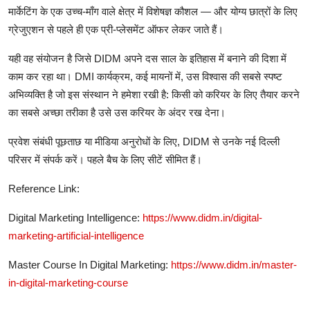
मार्केटिंग
के
एक
उच्च
-
माँग
वाले
क्षेत्र
में
विशेषज्ञ
कौशल
—
और
योग्य
छात्रों
के
लिए
ग्रेजुएशन
से
पहले
ही
एक
प्री
-
प्लेसमेंट
ऑफर
लेकर
जाते
हैं।
यही
वह
संयोजन
है
जिसे
DIDM
अपने
दस
साल
के
इतिहास
में
बनाने
की
दिशा
में
काम
कर
रहा
था।
DMI
कार्यक्रम
,
कई
मायनों
में
,
उस
विश्वास
की
सबसे
स्पष्ट
अभिव्यक्ति
है
जो
इस
संस्थान
ने
हमेशा
रखी
है
:
किसी
को
करियर
के
लिए
तैयार
करने
का
सबसे
अच्छा
तरीका
है
उसे
उस
करियर
के
अंदर
रख
देना।
प्रवेश
संबंधी
पूछताछ
या
मीडिया
अनुरोधों
के
लिए
, DIDM
से
उनके
नई
दिल्ली
परिसर
में
संपर्क
करें।
पहले
बैच
के
लिए
सीटें
सीमित
हैं।
Reference Link:
Digital Marketing Intelligence:
https://www.didm.in/digital-
marketing-artificial-intelligence
Master Course In Digital Marketing:
https://www.didm.in/master-
in-digital-marketing-course