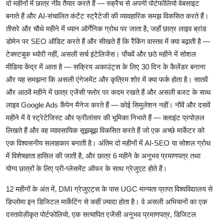
दो
महीनों
में
छात्र
नींव
तैयार
करते
हैं
—
स्क्रैच
से
अपनी
पोर्टफोलियो
वेबसाइट
बनाते
हैं
और
AI-
संचालित
कंटेंट
स्ट्रैटेजी
की
व्यावहारिक
समझ
विकसित
करते
हैं।
तीसरे
और
चौथे
महीने
में
ध्यान
ऑर्गेनिक
ग्रोथ
पर
जाता
है
,
जहाँ
छात्र
लाइव
ब्रांड
डोमेन
पर
SEO
ऑडिट
करते
हैं
और
सीखते
हैं
कि
रैंकिंग
वास्तव
में
क्या
बढ़ाती
है
—
टेक्स्टबुक
थ्योरी
नहीं
,
असली
सर्च
इंटेलिजेंस।
पाँचवें
और
छठे
महीने
में
सोशल
मीडिया
केंद्र
में
आता
है
—
सक्रिय
अकाउंट्स
के
लिए
30
दिन
के
कैलेंडर
बनाना
और
यह
समझना
कि
असली
एंगेजमेंट
और
कृत्रिम
शोर
में
क्या
फर्क
होता
है।
सातवें
और
आठवें
महीने
में
छात्र
एजेंसी
फ्लोर
पर
कदम
रखते
हैं
और
असली
बजट
के
साथ
लाइव
Google Ads
कैंपेन
मैनेज
करते
हैं
—
कोई
सिमुलेशन
नहीं।
नौवें
और
दसवें
महीने
में
वे
स्ट्रेटेजिस्ट
और
फ्रीलांसर
की
भूमिका
निभाते
हैं
—
क्लाइंट
प्रपोज़ल
लिखते
हैं
और
वह
व्यावसायिक
सूझबूझ
विकसित
करते
हैं
जो
एक
अच्छे
मार्केटर
को
एक
विश्वसनीय
सलाहकार
बनाती
है।
अंतिम
दो
महीनों
में
AI-SEO
या
सोशल
ग्रोथ
में
विशेषज्ञता
हासिल
की
जाती
है
,
और
छात्र
6
महीने
के
अनुभव
प्रमाणपत्र
तथा
योग्य
छात्रों
के
लिए
प्री
-
प्लेसमेंट
ऑफर
के
साथ
ग्रेजुएट
होते
हैं।
12
महीनों
के
अंत
में
, DMI
ग्रेजुएट्स
के
पास
UGC
मान्यता
प्राप्त
विश्वविद्यालय
से
डिप्लोमा
इन
डिजिटल
मार्केटिंग
से
कहीं
ज़्यादा
होता
है।
वे
असली
अभियानों
का
एक
दस्तावेज़ीकृत
पोर्टफोलियो
,
एक
सत्यापित
एजेंसी
अनुभव
प्रमाणपत्र
,
डिजिटल