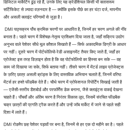
डिजिटल
मार्केटिंग
ढूंढ
रहे
हैं
,
उनके
लिए
यह
क्रेडेंशियल
किसी
भी
क्लासरूम
सर्टिफिकेट
से
ज़्यादा
वज़नदार
है
—
क्योंकि
इसके
पीछे
का
हर
घंटा
दर्ज
,
मापनीय
और
असली
क्लाइंट
परिणामों
से
जुड़ा
है।
DMI
पाठ्यक्रम
पाँच
क्रमिक
चरणों
पर
आधारित
है
,
जिनमें
हर
चरण
अगले
की
नींव
बनाता
है।
पहले
चरण
में
विशेषज्ञ
-
नेतृत्व
प्रशिक्षण
दिया
जाता
है
,
जहाँ
सक्रिय
उद्योग
अनुभव
वाले
पेशेवर
सीधे
मूल
कौशल
सिखाते
हैं
—
सिर्फ
अकादमिक
डिग्री
के
आधार
पर
नहीं।
दूसरे
चरण
में
पोर्टफोलियो
-
रेडी
असाइनमेंट
तैयार
किए
जाते
हैं
,
जहाँ
हर
प्रोजेक्ट
इस
तरह
डिज़ाइन
होता
है
कि
वह
पोर्टफोलियो
का
हिस्सा
बन
सके
—
वह
काम
जो
दिखाया
जा
सके
,
सिर्फ
बताया
नहीं।
तीसरे
चरण
में
मेंटर्ड
लाइव
प्रोजेक्ट्स
के
ज़रिए
छात्र
असली
ब्रांड्स
के
लिए
वास्तविक
अभियान
चलाते
हैं
,
जिनमें
वरिष्ठ
मेंटर्स
हर
हफ्ते
फीडबैक
देते
हैं।
चौथे
चरण
में
प्रोफेशनल
रिपोर्टिंग
सिखाई
जाती
है
—
एजेंसी
-
स्तरीय
डैशबोर्ड
और
परफॉर्मेंस
डेक
बनाना
,
जैसे
क्लाइंट्स
वाकई
देखना
चाहते
हैं।
पाँचवाँ
और
अंतिम
चरण
है
निरंतर
विकास
लूप
,
जिसमें
संरचित
फीडबैक
चक्र
छात्रों
की
प्रगति
ट्रैक
करते
हैं
और
उन्हें
जॉब
मार्केट
में
जाने
से
पहले
सही
दिशा
में
लाते
हैं।
DMI
रोडमैप
छह
पेशेवर
पड़ावों
पर
बना
है
,
जिनमें
से
हर
एक
दो
महीने
का
है।
पहले