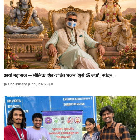
आर्या महाराज — मौलिक शिव-शक्ति भजन 'श्री ॐ जपो', स्पंदन...
JR Choudhary
Jun 9, 2026
0