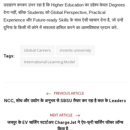
उदाहरण
बनकर
उभर
रहा
है
कि
Higher Education
का
उद्देश्य
केवल
Degrees
देना
नहीं
,
बल्कि
Students
को
Global Perspective, Practical
Experience
और
Future-ready Skills
के
साथ
ऐसी
पहचान
देना
है
,
जो
उन्हें
दुनिया
के
किसी
भी
कोने
में
सफलता
हासिल
करने
का
आत्मविश्वास
प्रदान
करे
.
Global Careers
invertis university
Tags:
International Learning Model
PREVIOUS ARTICLE
NCC, शोध और उद्योग के अनुभव से SBSU तैयार कर रहा है कल के Leaders
NEXT ARTICLE
जयपुर के EV चार्जिंग स्टार्टअप ChargeJet ने ऐप-फ्री चार्जिंग फीचर लॉन्च
किया है,...