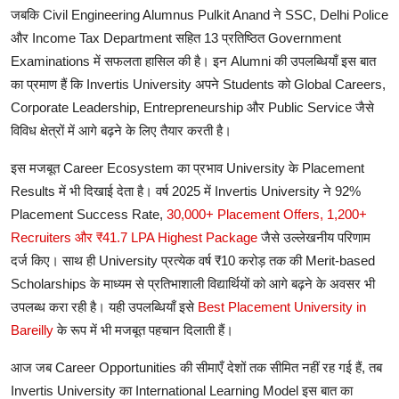
जबकि
Civil Engineering Alumnus
Pulkit Anand
ने
SSC, Delhi Police
और
Income Tax Department
सहित
13
प्रतिष्ठित
Government
Examinations
में
सफलता
हासिल
की
है।
इन
Alumni
की
उपलब्धियाँ
इस
बात
का
प्रमाण
हैं
कि
Invertis University
अपने
Students
को
Global Careers,
Corporate Leadership, Entrepreneurship
और
Public Service
जैसे
विविध
क्षेत्रों
में
आगे
बढ़ने
के
लिए
तैयार
करती
है।
इस
मजबूत
Career Ecosystem
का
प्रभाव
University
के
Placement
Results
में
भी
दिखाई
देता
है।
वर्ष
2025
में
Invertis University
ने
92%
Placement Success Rate
,
30,000+ Placement Offers
,
1,200+
Recruiters
और
₹41.7 LPA Highest Package
जैसे
उल्लेखनीय
परिणाम
दर्ज
किए।
साथ
ही
University
प्रत्येक
वर्ष
₹10
करोड़
तक
की
Merit-based
Scholarships
के
माध्यम
से
प्रतिभाशाली
विद्यार्थियों
को
आगे
बढ़ने
के
अवसर
भी
उपलब्ध
करा
रही
है।
यही
उपलब्धियाँ
इसे
Best Placement University in
Bareilly
के
रूप
में
भी
मजबूत
पहचान
दिलाती
हैं।
आज
जब
Career Opportunities
की
सीमाएँ
देशों
तक
सीमित
नहीं
रह
गई
हैं
,
तब
Invertis University
का
International Learning Model
इस
बात
का