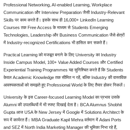
Professional Networking, AI-enabled Learning, Workplace
Communication
और
Interview Preparation
जैसी
Industry-Relevant
Skills
पर
काम
करते
हैं।
इसके
साथ
ही
16,000+ LinkedIn Learning
Courses
तक
Free Access
के
माध्यम
से
Students Emerging
Technologies, Leadership
और
Business Communication
जैसे
क्षेत्रों
में
Industry-recognized Certifications
भी
हासिल
कर
सकते
हैं।
Practical Learning
को
मजबूत
बनाने
के
लिए
University
का
Industry
Inside Campus Model
,
100+ Value Added Courses
और
Certified
Experiential Training Programmes
यह
सुनिश्चित
करते
हैं
कि
Students
केवल
Academic Knowledge
तक
सीमित
न
रहें
,
बल्कि
Industry
की
वास्तविक
आवश्यकताओं
को
समझते
हुए
Professional World
के
लिए
तैयार
होकर
निकलें।
University
के
इस
Career-focused Learning Model
का
प्रभाव
उसके
Alumni
की
उपलब्धियों
में
भी
स्पष्ट
दिखाई
देता
है।
BCA Alumnus
Shobhit
Gupta
आज
USA
के
New Jersey
में
Google
में
Solutions Architect
के
रूप
में
कार्यरत
हैं।
MBA Graduate
Kapil Mehra
वर्तमान
में
Adani Ports
and SEZ
में
North India Marketing Manager
की
भूमिका
निभा
रहे
हैं
,