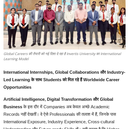
टेक
ऑटो
लाइफस्टाइल
खेल
Global Careers की तैयारी को नई दिशा दे रहा है Invertis University का International
Learning Model
विशेष
International Internships, Global Collaborations
और
Industry-
Led Learning
के
साथ
Students
को
मिल
रहे
हैं
Worldwide Career
Opportunities
Artificial Intelligence, Digital Transformation
और
Global
Business
के
इस
दौर
में
Companies
अब
केवल
अच्छे
Academic
Records
नहीं
देखतीं।
वे
ऐसे
Professionals
की
तलाश
में
हैं
,
जिनके
पास
International Exposure, Industry Experience, Cross-cultural