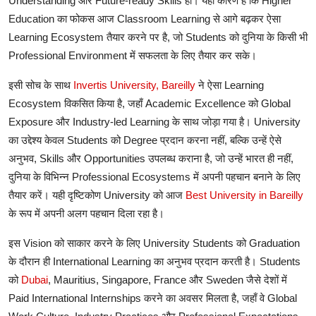
Understanding
और
Future-ready Skills
हों।
यही
कारण
है
कि
Higher
Education
का
फोकस
आज
Classroom Learning
से
आगे
बढ़कर
ऐसा
Learning Ecosystem
तैयार
करने
पर
है
,
जो
Students
को
दुनिया
के
किसी
भी
Professional Environment
में
सफलता
के
लिए
तैयार
कर
सके।
इसी
सोच
के
साथ
Invertis University, Bareilly
ने
ऐसा
Learning
Ecosystem
विकसित
किया
है
,
जहाँ
Academic Excellence
को
Global
Exposure
और
Industry-led Learning
के
साथ
जोड़ा
गया
है।
University
का
उद्देश्य
केवल
Students
को
Degree
प्रदान
करना
नहीं
,
बल्कि
उन्हें
ऐसे
अनुभव
, Skills
और
Opportunities
उपलब्ध
कराना
है
,
जो
उन्हें
भारत
ही
नहीं
,
दुनिया
के
विभिन्न
Professional Ecosystems
में
अपनी
पहचान
बनाने
के
लिए
तैयार
करें।
यही
दृष्टिकोण
University
को
आज
Best University in Bareilly
के
रूप
में
अपनी
अलग
पहचान
दिला
रहा
है।
इस
Vision
को
साकार
करने
के
लिए
University Students
को
Graduation
के
दौरान
ही
International Learning
का
अनुभव
प्रदान
करती
है।
Students
को
Dubai
, Mauritius, Singapore, France
और
Sweden
जैसे
देशों
में
Paid International Internships
करने
का
अवसर
मिलता
है
,
जहाँ
वे
Global