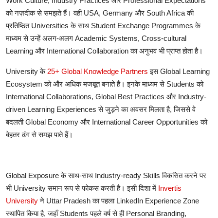
Work Culture, Industry Practices
और
Professional Expectations
को
नज़दीक
से
समझते
हैं।
वहीं
USA, Germany
और
South Africa
की
प्रतिष्ठित
Universities
के
साथ
Student Exchange Programmes
के
माध्यम
से
उन्हें
अलग
-
अलग
Academic Systems,
Cross-cultural
Learning
और
International Collaboration
का
अनुभव
भी
प्राप्त
होता
है।
University
के
25+ Global Knowledge Partners
इस
Global Learning
Ecosystem
को
और
अधिक
मजबूत
बनाते
हैं।
इनके
माध्यम
से
Students
को
International Collaborations, Global Best Practices
और
Industry-
driven Learning Experiences
से
जुड़ने
का
अवसर
मिलता
है
,
जिससे
वे
बदलती
Global Economy
और
International Career Opportunities
को
बेहतर
ढंग
से
समझ
पाते
हैं।
Global Exposure
के
साथ
-
साथ
Industry-ready Skills
विकसित
करने
पर
भी
University
समान
रूप
से
फोकस
करती
है।
इसी
दिशा
में
Invertis
University
ने
Uttar Pradesh
का
पहला
LinkedIn Experience Zone
स्थापित
किया
है
,
जहाँ
Students
पहले
वर्ष
से
ही
Personal Branding,