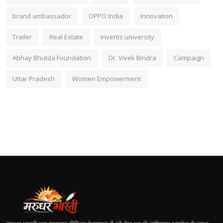
brand ambassador
OPPO India
Innovation
Trailer
Real Estate
invertis university
Abhay Bhutda Foundation
Dr. Vivek Bindra
Campaign
Uttar Pradesh
Women Empowerment