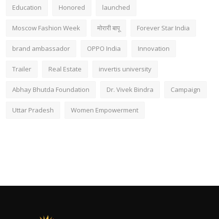
Education
Honored
launched
Moscow Fashion Week
मोरारी बापू
Forever Star India
brand ambassador
OPPO India
Innovation
Trailer
Real Estate
invertis university
Abhay Bhutda Foundation
Dr. Vivek Bindra
Campaign
Uttar Pradesh
Women Empowerment