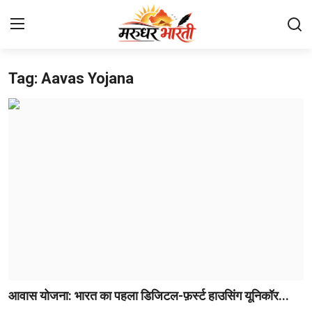
Tag: Aavas Yojana
Home
संपर्क करें
हमारे बारे में
देश
राजस्थान
बिजनेस
मनोरंजन
आवास योजना: भारत का पहला डिजिटल-फ़र्स्ट हाउसिंग यूनिकॉर...