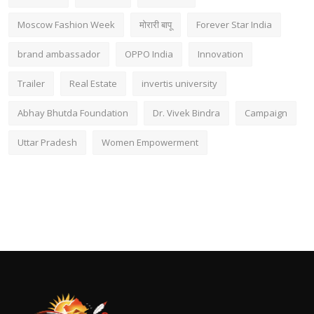
Moscow Fashion Week
मोरारी बापू
Forever Star India
brand ambassador
OPPO India
Innovation
Trailer
Real Estate
invertis university
Abhay Bhutda Foundation
Dr. Vivek Bindra
Campaign
Uttar Pradesh
Women Empowerment