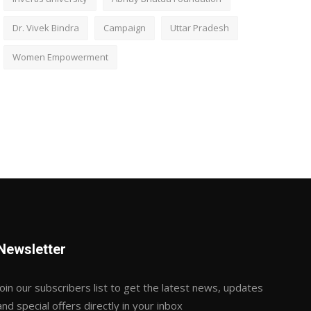
Dr. Vivek Bindra
Campaign
Uttar Pradesh
Women Empowerment
Newsletter
Join our subscribers list to get the latest news, updates
and special offers directly in your inbox