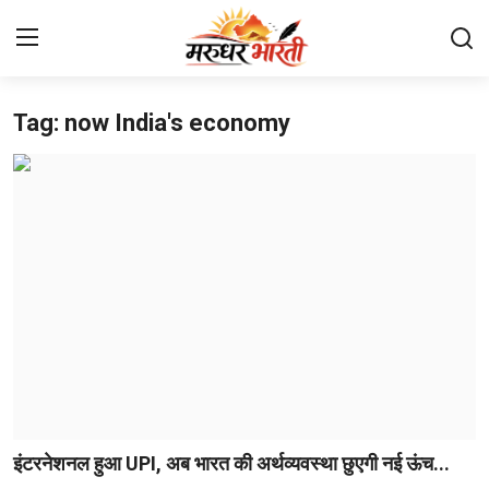
Tag: now India's economy
Home
संपर्क करें
हमारे बारे में
देश
राजस्थान
बिजनेस
मनोरंजन
इंटरनेशनल हुआ UPI, अब भारत की अर्थव्यवस्था छुएगी नई ऊंच...