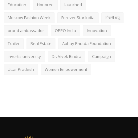
Education
Honored
launched
Moscow Fashion Week
Forever Star India
मोरारी बापू
brand ambassador
OPPO India
Innovation
Trailer
Real Estate
Abhay Bhutda Foundation
invertis university
Dr. Vivek Bindra
Campaign
Uttar Pradesh
Women Empowerment