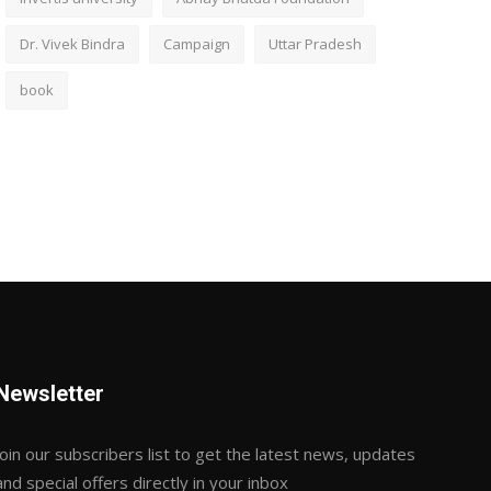
Dr. Vivek Bindra
Campaign
Uttar Pradesh
book
Newsletter
Join our subscribers list to get the latest news, updates
and special offers directly in your inbox