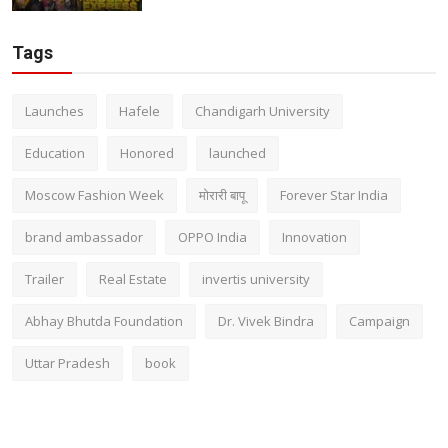
Tags
Launches
Hafele
Chandigarh University
Education
Honored
launched
Moscow Fashion Week
मोरारी बापू
Forever Star India
brand ambassador
OPPO India
Innovation
Trailer
Real Estate
invertis university
Abhay Bhutda Foundation
Dr. Vivek Bindra
Campaign
Uttar Pradesh
book