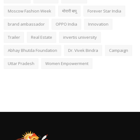
Moscow Fashion Week
मोरारी बापू
Forever Star India
brand ambassador
OPPO India
Innovation
Trailer
Real Estate
invertis university
Abhay Bhutda Foundation
Dr. Vivek Bindra
Campaign
Uttar Pradesh
Women Empowerment