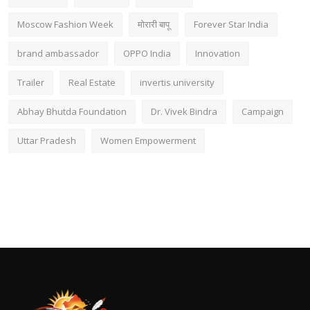
Moscow Fashion Week
मोरारी बापू
Forever Star India
brand ambassador
OPPO India
Innovation
Trailer
Real Estate
invertis university
Abhay Bhutda Foundation
Dr. Vivek Bindra
Campaign
Uttar Pradesh
Women Empowerment