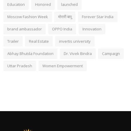
Education
Honored
launched
Moscow Fashion Week
मोरारी बापू
Forever Star India
brand ambassador
OPPO India
Innovation
Trailer
Real Estate
invertis university
Abhay Bhutda Foundation
Dr. Vivek Bindra
Campaign
Uttar Pradesh
Women Empowerment