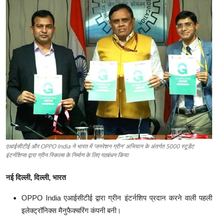
टेक
ऑटो
लाइफस्टाइल
खेल
विशेष
एआईसीटीई और OPPO India ने भारत में ‘जनरेशन ग्रीन’ अभियान के अंतर्गत 5000 स्टूडेंट
इंटर्नशिप्स द्वारा ग्रीन स्किल्स के निर्माण के लिए गठबंधन किया
नई दिल्ली, दिल्ली, भारत
OPPO India एआईसीटीई द्वारा ग्रीन इंटर्नशिप प्रदान करने वाली पहली
इलेक्ट्रॉनिक्स मैनुफैक्चरिंग कंपनी बनी।