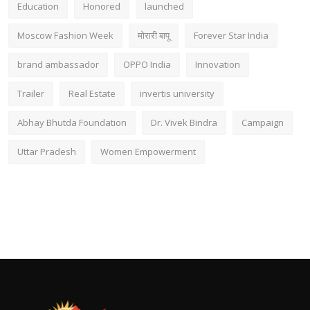
Education
Honored
launched
Moscow Fashion Week
मोरारी बापू
Forever Star India
brand ambassador
OPPO India
Innovation
Trailer
Real Estate
invertis university
Abhay Bhutda Foundation
Dr. Vivek Bindra
Campaign
Uttar Pradesh
Women Empowerment