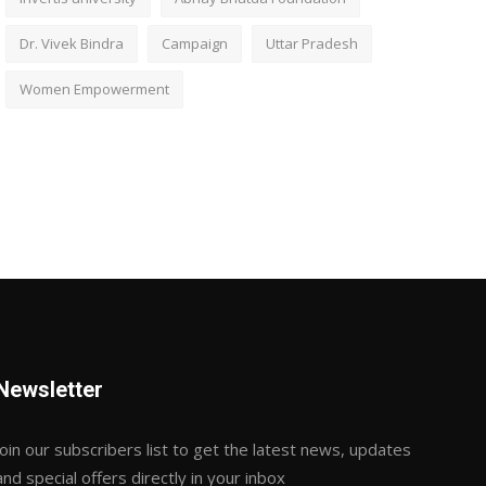
Dr. Vivek Bindra
Campaign
Uttar Pradesh
Women Empowerment
Newsletter
Join our subscribers list to get the latest news, updates
and special offers directly in your inbox