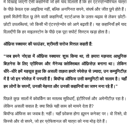
में दिखाई जाएगी ऐसी कहानियाँ जो हमें याद दिलाती हैं कि हर एंटरप्रेन्योरियल यात्रा
के पीछे केवल एक आइडिया नहीं, बल्कि अनगिनत सपने, संघर्ष और जीत छुपे होते हैं।
इसमें मिलेंगी दिल छू लेने वाली कहानियाँ, स्टार्टअप्स के उतार-चढ़ाव से लेकर छोटी-
छोटी उपलब्धियां, जो किसी भी एंटरप्रेन्योर को आगे बढ़ाती हैं। यह कहानियाँ हमें याद
दिलाएँगी कि हर माइलस्टोन के पीछे एक पूरा सपोर्ट सिस्टम खड़ा होता है।
ऑफ़िस
स्क्वायर
की
फाउंडर
,
श्रीमती
सरोज
मित्तल
कहती
हैं
:
“
जब
हमने
नोएडा
में
ऑफ़िस
स्क्वायर
शुरू
किया
था
,
तो
हमारा
मक़सद
आधुनिक
बिज़नेस
के
लिए
प्रीमियम
और
मैनेज्ड
फ़्लेक्सिबल
ऑफ़िसेज़
बनाना
था।
लेकिन
धीरे
–
धीरे
हमें
महसूस
हुआ
कि
असली
ताक़त
हमारे
स्पेसेज़
से
ज़्यादा
,
उन
कम्युनिटीज़
में
है
जो
इन
स्पेसेज़
में
पनपती
हैं।
बियॉन्ड
ऑफिस
उसी
कम्युनिटी
को
सलाम
है।
यहाँ
हम
लोगों
के
सपनों
,
उनकी
मेहनत
और
उनकी
कहानियों
का
जश्न
मना
रहे
हैं।
”
पिछले कुछ सालों में कोवर्किंग का मतलब सुविधाएँ, इंटीरियर्स और अमेनीटीज़ रहा है।
लेकिन असली सवाल है: क्या सिर्फ़ यही काम को मायने देता है?
बियॉन्ड ऑफिस का जवाब है: नहीं। यहाँ फ़ोकस होगा ह्यूमन कनेक्ट पर। वो रिश्ते, वो
किस्से और वो सपने, जो हर प्रोफेशनल की यात्रा को नया मोड़ देते हैं।