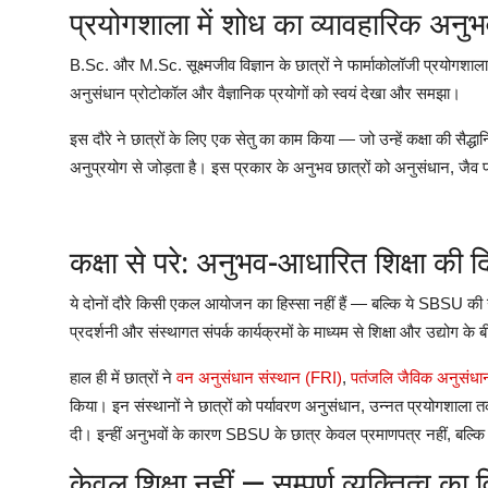
प्रयोगशाला
में
शोध
का
व्यावहारिक
अनुभ
B.Sc.
और
M.Sc.
सूक्ष्मजीव
विज्ञान
के
छात्रों
ने
फार्माकोलॉजी
प्रयोगशाला
अनुसंधान
प्रोटोकॉल
और
वैज्ञानिक
प्रयोगों
को
स्वयं
देखा
और
समझा।
इस
दौरे
ने
छात्रों
के
लिए
एक
सेतु
का
काम
किया
—
जो
उन्हें
कक्षा
की
सैद्धा
अनुप्रयोग
से
जोड़ता
है।
इस
प्रकार
के
अनुभव
छात्रों
को
अनुसंधान
,
जैव
प
कक्षा
से
परे
:
अनुभव
-
आधारित
शिक्षा
की
द
ये
दोनों
दौरे
किसी
एकल
आयोजन
का
हिस्सा
नहीं
हैं
—
बल्कि
ये
SBSU
की
प्रदर्शनी
और
संस्थागत
संपर्क
कार्यक्रमों
के
माध्यम
से
शिक्षा
और
उद्योग
के
ब
हाल
ही
में
छात्रों
ने
वन
अनुसंधान
संस्थान
(FRI)
,
पतंजलि
जैविक
अनुसंधा
किया।
इन
संस्थानों
ने
छात्रों
को
पर्यावरण
अनुसंधान
,
उन्नत
प्रयोगशाला
त
दी।
इन्हीं
अनुभवों
के
कारण
SBSU
के
छात्र
केवल
प्रमाणपत्र
नहीं
,
बल्कि
केवल
शिक्षा
नहीं
—
सम्पूर्ण
व्यक्तित्व
का