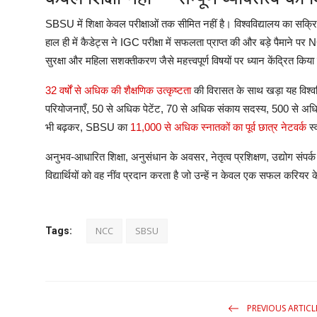
SBSU
में
शिक्षा
केवल
परीक्षाओं
तक
सीमित
नहीं
है।
विश्वविद्यालय
का
सक्र
हाल
ही
में
कैडेट्स
ने
IGC
परीक्षा
में
सफलता
प्राप्त
की
और
बड़े
पैमाने
पर
N
सुरक्षा
और
महिला
सशक्तीकरण
जैसे
महत्त्वपूर्ण
विषयों
पर
ध्यान
केंद्रित
किया
32
वर्षों
से
अधिक
की
शैक्षणिक
उत्कृष्टता
की
विरासत
के
साथ
खड़ा
यह
विश्व
परियोजनाएँ
, 50
से
अधिक
पेटेंट
, 70
से
अधिक
संकाय
सदस्य
, 500
से
अध
भी
बढ़कर
, SBSU
का
11,000
से
अधिक
स्नातकों
का
पूर्व
छात्र
नेटवर्क
स्
अनुभव
-
आधारित
शिक्षा
,
अनुसंधान
के
अवसर
,
नेतृत्व
प्रशिक्षण
,
उद्योग
संपर्क
विद्यार्थियों
को
वह
नींव
प्रदान
करता
है
जो
उन्हें
न
केवल
एक
सफल
करियर
क
NCC
SBSU
Tags:
PREVIOUS ARTICL