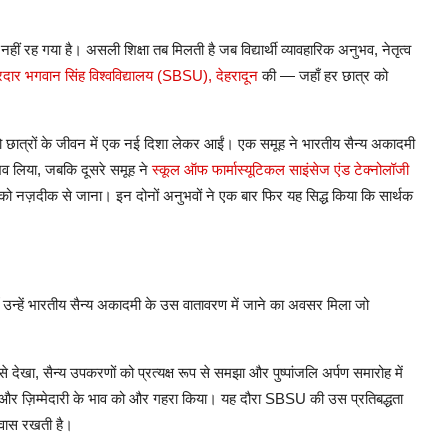
नहीं
रह
गया
है।
असली
शिक्षा
तब
मिलती
है
जब
विद्यार्थी
व्यावहारिक
अनुभव
,
नेतृत्व
दार
भगवान
सिंह
विश्वविद्यालय
(SBSU),
देहरादून
की
—
जहाँ
हर
छात्र
को
ो
छात्रों
के
जीवन
में
एक
नई
दिशा
लेकर
आईं।
एक
समूह
ने
भारतीय
सैन्य
अकादमी
भव
लिया
,
जबकि
दूसरे
समूह
ने
स्कूल
ऑफ
फार्मास्यूटिकल
साइंसेज
एंड
टेक्नोलॉजी
को
नज़दीक
से
जाना।
इन
दोनों
अनुभवों
ने
एक
बार
फिर
यह
सिद्ध
किया
कि
सार्थक
उन्हें
भारतीय
सैन्य
अकादमी
के
उस
वातावरण
में
जाने
का
अवसर
मिला
जो
से
देखा
,
सैन्य
उपकरणों
को
प्रत्यक्ष
रूप
से
समझा
और
पुष्पांजलि
अर्पण
समारोह
में
और
ज़िम्मेदारी
के
भाव
को
और
गहरा
किया।
यह
दौरा
SBSU
की
उस
प्रतिबद्धता
्वास
रखती
है।