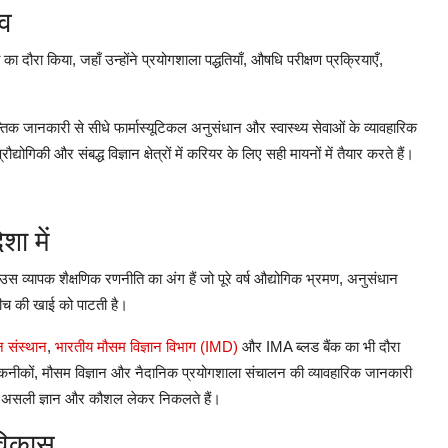
व
का
दौरा
किया
,
जहाँ
उन्होंने
प्रयोगशाला
पद्धतियाँ
,
औषधि
परीक्षण
प्रक्रियाएँ
,
न्तिक
जानकारी
से
सीधे
फार्मास्यूटिकल
अनुसंधान
और
स्वास्थ्य
सेवाओं
के
व्यावहारिक
्रौद्योगिकी
और
संबद्ध
विज्ञान
क्षेत्रों
में
करियर
के
लिए
सही
मायनों
में
तैयार
करते
हैं।
िशा
में
उस
व्यापक
शैक्षणिक
रणनीति
का
अंग
हैं
जो
पूरे
वर्ष
औद्योगिक
भ्रमण
,
अनुसंधान
ीच
की
खाई
को
पाटती
है।
न
संस्थान
,
भारतीय
मौसम
विज्ञान
विभाग
(IMD)
और
IMA
ब्लड
बैंक
का
भी
दौरा
कनीकों
,
मौसम
विज्ञान
और
नैदानिक
प्रयोगशाला
संचालन
की
व्यावहारिक
जानकारी
असली
ज्ञान
और
कौशल
लेकर
निकलते
हैं।
विकास