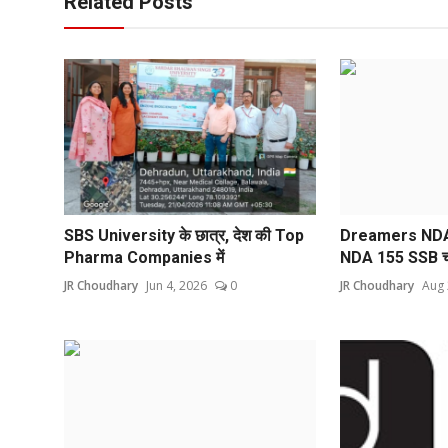
Related Posts
SBS University के छात्र, देश की Top
Dreamers NDA A
Pharma Companies में
NDA 155 SSB चयन
JR Choudhary
Jun 4, 2026
0
JR Choudhary
Aug 