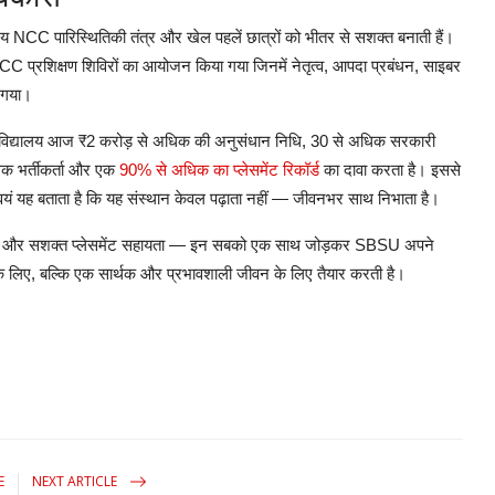
िय
NCC
पारिस्थितिकी
तंत्र
और
खेल
पहलें
छात्रों
को
भीतर
से
सशक्त
बनाती
हैं।
CC
प्रशिक्षण
शिविरों
का
आयोजन
किया
गया
जिनमें
नेतृत्व
,
आपदा
प्रबंधन
,
साइबर
गया।
विद्यालय
आज
₹2
करोड़
से
अधिक
की
अनुसंधान
निधि
, 30
से
अधिक
सरकारी
िक
भर्तीकर्ता
और
एक
90%
से
अधिक
का
प्लेसमेंट
रिकॉर्ड
का
दावा
करता
है।
इससे
वयं
यह
बताता
है
कि
यह
संस्थान
केवल
पढ़ाता
नहीं
—
जीवनभर
साथ
निभाता
है।
और
सशक्त
प्लेसमेंट
सहायता
—
इन
सबको
एक
साथ
जोड़कर
SBSU
अपने
े
लिए
,
बल्कि
एक
सार्थक
और
प्रभावशाली
जीवन
के
लिए
तैयार
करती
है।
E
NEXT ARTICLE