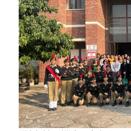
टेक
ऑटो
लाइफस्टाइल
खेल
विशेष