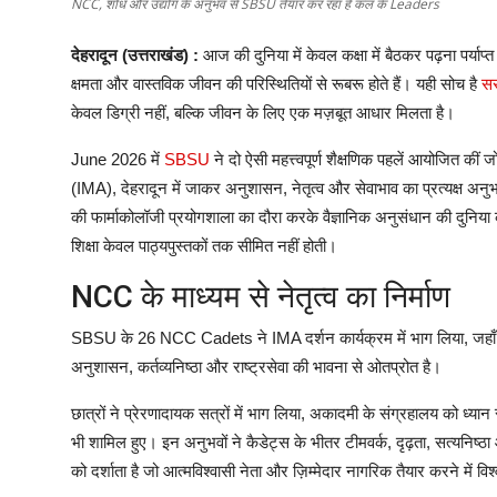
NCC, शोध और उद्योग के अनुभव से SBSU तैयार कर रहा है कल के Leaders
देहरादून
(
उत्तराखंड
)
:
आज
की
दुनिया
में
केवल
कक्षा
में
बैठकर
पढ़ना
पर्याप्त
क्षमता
और
वास्तविक
जीवन
की
परिस्थितियों
से
रूबरू
होते
हैं।
यही
सोच
है
सर
केवल
डिग्री
नहीं
,
बल्कि
जीवन
के
लिए
एक
मज़बूत
आधार
मिलता
है।
June 2026
में
SBSU
ने
दो
ऐसी
महत्त्वपूर्ण
शैक्षणिक
पहलें
आयोजित
कीं
ज
(IMA),
देहरादून
में
जाकर
अनुशासन
,
नेतृत्व
और
सेवाभाव
का
प्रत्यक्ष
अनु
की
फार्माकोलॉजी
प्रयोगशाला
का
दौरा
करके
वैज्ञानिक
अनुसंधान
की
दुनिया
शिक्षा
केवल
पाठ्यपुस्तकों
तक
सीमित
नहीं
होती।
NCC
के
माध्यम
से
नेतृत्व
का
निर्माण
SBSU
के
26 NCC Cadets
ने
IMA
दर्शन
कार्यक्रम
में
भाग
लिया
,
जहाँ
अनुशासन
,
कर्तव्यनिष्ठा
और
राष्ट्रसेवा
की
भावना
से
ओतप्रोत
है।
छात्रों
ने
प्रेरणादायक
सत्रों
में
भाग
लिया
,
अकादमी
के
संग्रहालय
को
ध्यान
भी
शामिल
हुए।
इन
अनुभवों
ने
कैडेट्स
के
भीतर
टीमवर्क
,
दृढ़ता
,
सत्यनिष्ठा
को
दर्शाता
है
जो
आत्मविश्वासी
नेता
और
ज़िम्मेदार
नागरिक
तैयार
करने
में
विश