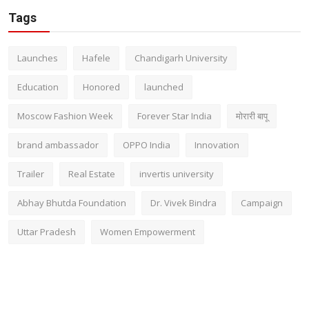
Tags
Launches
Hafele
Chandigarh University
Education
Honored
launched
Moscow Fashion Week
Forever Star India
मोरारी बापू
brand ambassador
OPPO India
Innovation
Trailer
Real Estate
invertis university
Abhay Bhutda Foundation
Dr. Vivek Bindra
Campaign
Uttar Pradesh
Women Empowerment