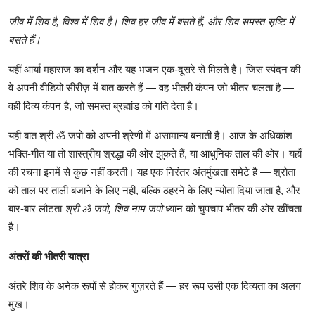
जीव
में
शिव
है
,
विश्व
में
शिव
है।
शिव
हर
जीव
में
बसते
हैं
,
और
शिव
समस्त
सृष्टि
में
बसते
हैं।
यहीं
आर्या
महाराज
का
दर्शन
और
यह
भजन
एक
-
दूसरे
से
मिलते
हैं।
जिस
स्पंदन
की
वे
अपनी
वीडियो
सीरीज़
में
बात
करते
हैं
—
वह
भीतरी
कंपन
जो
भीतर
चलता
है
—
वही
दिव्य
कंपन
है
,
जो
समस्त
ब्रह्मांड
को
गति
देता
है।
यही
बात
श्री
ॐ
जपो
को
अपनी
श्रेणी
में
असामान्य
बनाती
है।
आज
के
अधिकांश
भक्ति
-
गीत
या
तो
शास्त्रीय
श्रद्धा
की
ओर
झुकते
हैं
,
या
आधुनिक
ताल
की
ओर।
यहाँ
की
रचना
इनमें
से
कुछ
नहीं
करती।
यह
एक
निरंतर
अंतर्मुखता
समेटे
है
—
श्रोता
को
ताल
पर
ताली
बजाने
के
लिए
नहीं
,
बल्कि
ठहरने
के
लिए
न्योता
दिया
जाता
है
,
और
बार
-
बार
लौटता
श्री
ॐ
जपो
,
शिव
नाम
जपो
ध्यान
को
चुपचाप
भीतर
की
ओर
खींचता
है।
अंतरों
की
भीतरी
यात्रा
अंतरे
शिव
के
अनेक
रूपों
से
होकर
गुज़रते
हैं
—
हर
रूप
उसी
एक
दिव्यता
का
अलग
मुख।