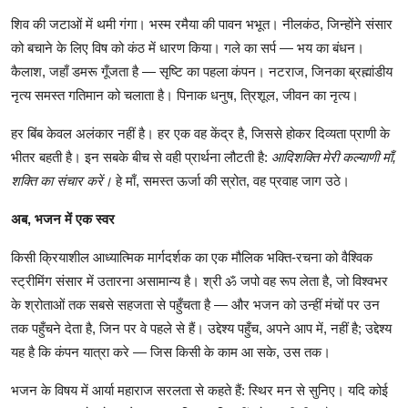
शिव
की
जटाओं
में
थमी
गंगा।
भस्म
रमैया
की
पावन
भभूत।
नीलकंठ
,
जिन्होंने
संसार
को
बचाने
के
लिए
विष
को
कंठ
में
धारण
किया।
गले
का
सर्प
—
भय
का
बंधन।
कैलाश
,
जहाँ
डमरू
गूँजता
है
—
सृष्टि
का
पहला
कंपन।
नटराज
,
जिनका
ब्रह्मांडीय
नृत्य
समस्त
गतिमान
को
चलाता
है।
पिनाक
धनुष
,
त्रिशूल
,
जीवन
का
नृत्य।
हर
बिंब
केवल
अलंकार
नहीं
है।
हर
एक
वह
केंद्र
है
,
जिससे
होकर
दिव्यता
प्राणी
के
भीतर
बहती
है।
इन
सबके
बीच
से
वही
प्रार्थना
लौटती
है
:
आदिशक्ति
मेरी
कल्याणी
माँ
,
शक्ति
का
संचार
करें।
हे
माँ
,
समस्त
ऊर्जा
की
स्रोत
,
वह
प्रवाह
जाग
उठे।
अब
,
भजन
में
एक
स्वर
किसी
क्रियाशील
आध्यात्मिक
मार्गदर्शक
का
एक
मौलिक
भक्ति
-
रचना
को
वैश्विक
स्ट्रीमिंग
संसार
में
उतारना
असामान्य
है।
श्री
ॐ
जपो
वह
रूप
लेता
है
,
जो
विश्वभर
के
श्रोताओं
तक
सबसे
सहजता
से
पहुँचता
है
—
और
भजन
को
उन्हीं
मंचों
पर
उन
तक
पहुँचने
देता
है
,
जिन
पर
वे
पहले
से
हैं।
उद्देश्य
पहुँच
,
अपने
आप
में
,
नहीं
है
;
उद्देश्य
यह
है
कि
कंपन
यात्रा
करे
—
जिस
किसी
के
काम
आ
सके
,
उस
तक।
भजन
के
विषय
में
आर्या
महाराज
सरलता
से
कहते
हैं
:
स्थिर
मन
से
सुनिए।
यदि
कोई