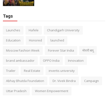
Tags
Launches
Hafele
Chandigarh University
Education
Honored
launched
Moscow Fashion Week
Forever Star India
मोरारी बापू
brand ambassador
OPPO India
Innovation
Trailer
Real Estate
invertis university
Abhay Bhutda Foundation
Dr. Vivek Bindra
Campaign
Uttar Pradesh
Women Empowerment