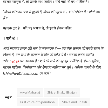
बदलाव
महसूस
हो
,
तो
उसके
साथ
ठहरिए।
यदि
नहीं
,
तो
वह
भी
ठीक
है।
“
किसी
की
प्यास
गंगा
से
बुझती
है
,
किसी
की
यमुना
से।
दोनों
पवित्र
हैं।
दोनों
सच
हैं।
”
यह
एक
द्वार
है।
यदि
यह
आपका
है
,
तो
इससे
होकर
चलिए।
॥
श्री
ॐ
॥
आर्या
महाराज
इच्छा
पूर्ति
धाम
के
संस्थापक
हैं
—
एक
ऐसा
संकल्प
जो
उनके
हृदय
के
निकट
है
,
उन
सभी
के
कल्याण
के
लिए
जो
खोज
में
हैं।
उनकी
कंटेंट
सीरीज़
स्पंदन
यूट्यूब
पर
उपलब्ध
है।
श्री
ॐ
जपो
को
यूट्यूब
,
स्पॉटिफ़ाई
,
ऐपल
म्यूज़िक
,
यूट्यूब
म्यूज़िक
,
जियोसावन
और
ऐमज़ॉन
म्यूज़िक
पर
सुनें।
अधिक
जानने
के
लिए
,
IchhaPurtiDhaam.com
पर
जाएँ।
Arya Maharaj
Shiva-Shakti Bhajan
Tags:
First Voice of Spandana
Shiva and Shakti