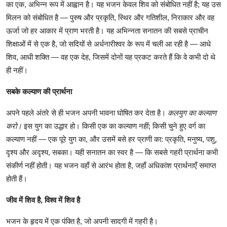
का
एक
,
अभिन्न
रूप
में
आह्वान
है।
यह
भजन
केवल
शिव
को
संबोधित
नहीं
है
;
यह
उस
मिलन
को
संबोधित
है
—
पुरुष
और
प्रकृति
,
स्थिर
और
गतिशील
,
निराकार
और
वह
ऊर्जा
जो
हर
आकार
में
प्राण
भरती
है।
यह
अभिन्नता
सनातन
की
सबसे
प्राचीन
शिक्षाओं
में
से
एक
है
,
जो
सदियों
से
अर्धनारीश्वर
के
रूप
में
चली
आ
रही
है
—
आधे
शिव
,
आधी
शक्ति
—
वह
एक
देह
,
जिसमें
दोनों
यह
प्रकट
करते
हैं
कि
वे
कभी
दो
थे
ही
नहीं।
सबके
कल्याण
की
प्रार्थना
अपने
पहले
अंतरे
से
ही
भजन
अपनी
भावना
घोषित
कर
देता
है।
कलयुग
का
कल्याण
करो।
इस
युग
का
उद्धार
हो।
किसी
एक
का
कल्याण
नहीं
;
किसी
चुने
हुए
वर्ग
का
कल्याण
नहीं
—
एक
पूरे
युग
का
,
और
उसमें
बसे
हर
प्राणी
का
:
प्रकृति
,
मनुष्य
,
पशु
,
दृश्य
और
अदृश्य
,
सबका।
यही
सनातन
का
स्वर
है
—
कि
सबसे
गहरी
प्रार्थना
कभी
संकीर्ण
नहीं
होती।
यह
भजन
वहाँ
से
आरंभ
होता
है
,
जहाँ
अधिकांश
प्रार्थनाएँ
समाप्त
होती
हैं।
जीव
में
शिव
है
,
विश्व
में
शिव
है
भजन
के
हृदय
में
एक
पंक्ति
है
,
जो
अपनी
सादगी
में
गहरी
है।