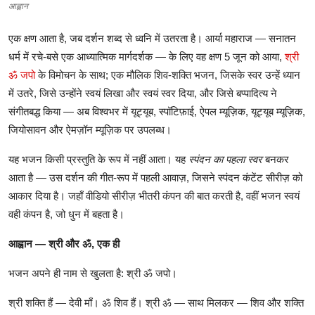
आह्वान
टेक
एक
क्षण
आता
है
,
जब
दर्शन
शब्द
से
ध्वनि
में
उतरता
है।
आर्या
महाराज
—
सनातन
ऑटो
धर्म
में
रचे
-
बसे
एक
आध्यात्मिक
मार्गदर्शक
—
के
लिए
वह
क्षण
5
जून
को
आया
,
श्री
ॐ
जपो
के
विमोचन
के
साथ
;
एक
मौलिक
शिव
-
शक्ति
भजन
,
जिसके
स्वर
उन्हें
ध्यान
लाइफस्टाइल
में
उतरे
,
जिसे
उन्होंने
स्वयं
लिखा
और
स्वयं
स्वर
दिया
,
और
जिसे
बप्पादित्य
ने
संगीतबद्ध
किया
—
अब
विश्वभर
में
यूट्यूब
,
स्पॉटिफ़ाई
,
ऐपल
म्यूज़िक
,
यूट्यूब
म्यूज़िक
,
खेल
जियोसावन
और
ऐमज़ॉन
म्यूज़िक
पर
उपलब्ध।
विशेष
यह
भजन
किसी
प्रस्तुति
के
रूप
में
नहीं
आता।
यह
स्पंदन
का
पहला
स्वर
बनकर
आता
है
—
उस
दर्शन
की
गीत
-
रूप
में
पहली
आवाज़
,
जिसने
स्पंदन
कंटेंट
सीरीज़
को
आकार
दिया
है।
जहाँ
वीडियो
सीरीज़
भीतरी
कंपन
की
बात
करती
है
,
वहीं
भजन
स्वयं
वही
कंपन
है
,
जो
धुन
में
बहता
है।
आह्वान
—
श्री
और
ॐ
,
एक
ही
भजन
अपने
ही
नाम
से
खुलता
है
:
श्री
ॐ
जपो।
श्री
शक्ति
हैं
—
देवी
माँ।
ॐ
शिव
हैं।
श्री
ॐ
—
साथ
मिलकर
—
शिव
और
शक्ति